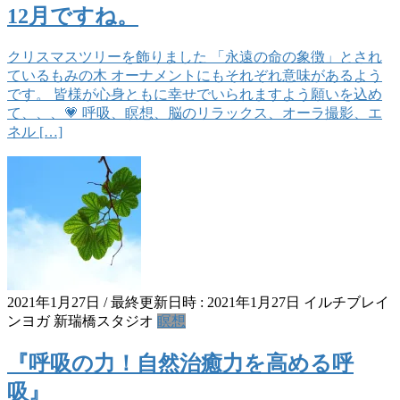
12月ですね。
クリスマスツリーを飾りました 「永遠の命の象徴」とされ
ているもみの木 オーナメントにもそれぞれ意味があるよう
です。 皆様が心身ともに幸せでいられますよう願いを込め
て、、、💗 呼吸、瞑想、脳のリラックス、オーラ撮影、エ
ネル […]
2021年1月27日
/ 最終更新日時 :
2021年1月27日
イルチブレイ
ンヨガ 新瑞橋スタジオ
瞑想
『呼吸の力！自然治癒力を高める呼
吸』