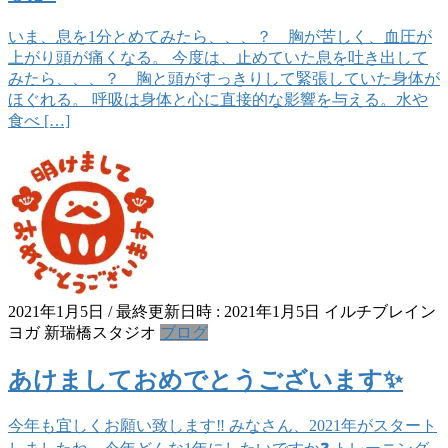
いま、息を1分とめてみたら、、、？ 胸が苦しく、血圧が
上がり頭が痛くなる。 今度は、止めていた息を吐き出して
みたら、、、？ 胸と頭がすっきりして緊張していた身体が
ほぐれる。 呼吸は身体と心に直接的な影響を与える。水や
食べ […]
2021年1月5日
/ 最終更新日時 :
2021年1月5日
イルチブレイン
ヨガ 新瑞橋スタジオ
ブログ
あけましておめでとうございます✨
今年も宜しくお願い致します‼ みなさん、2021年がスタート