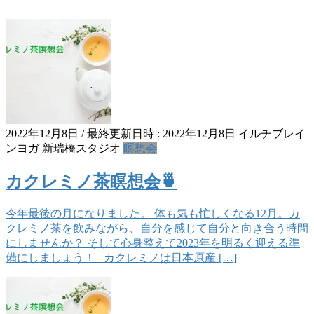
2022年12月8日
/ 最終更新日時 :
2022年12月8日
イルチブレイ
ンヨガ 新瑞橋スタジオ
瞑想会
カクレミノ茶瞑想会🍵
今年最後の月になりました。 体も気も忙しくなる12月。カ
クレミノ茶を飲みながら、自分を感じて自分と向き合う時間
にしませんか？ そして心身整えて2023年を明るく迎える準
備にしましょう！ カクレミノは日本原産 […]