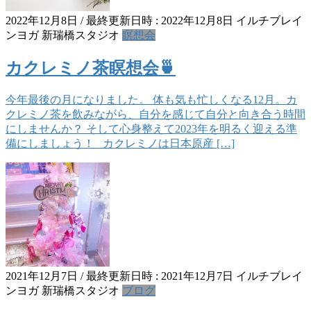
2022年12月8日
/ 最終更新日時 :
2022年12月8日
イルチブレイ
ンヨガ 新瑞橋スタジオ
瞑想会
カクレミノ茶瞑想会🍵
今年最後の月になりました。 体も気も忙しくなる12月。カ
クレミノ茶を飲みながら、自分を感じて自分と向き合う時間
にしませんか？ そして心身整えて2023年を明るく迎える準
備にしましょう！ カクレミノは日本原産 […]
2021年12月7日
/ 最終更新日時 :
2021年12月7日
イルチブレイ
ンヨガ 新瑞橋スタジオ
ブログ