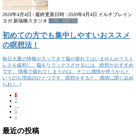
2020年4月4日
/ 最終更新日時 :
2020年4月4日
イルチブレイン
ヨガ 新瑞橋スタジオ
習い事、ヨガ
初めての方でも集中しやすいおススメ
の瞑想法！
毎日大量の情報が入ってきて脳が疲れてはいませんか？スト
レスを緩和し、脳をリラックスさせるには、瞑想がおすすめ
です。 情報で疲れてしまうのは、そこに感情が伴うからと
いうのも理由のひとつです。瞑想をすると、感情に閉じ込め
られ […]
固
1
投
固
2
定
稿
…
定
ペ
固
5
ペ
ー
の
»
定
ー
ジ
ペ
ペ
ジ
最近の投稿
ー
ー