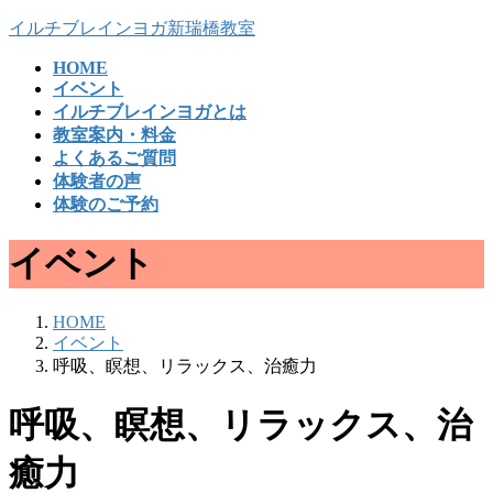
コ
ナ
イルチブレインヨガ新瑞橋教室
ン
ビ
HOME
テ
ゲ
イベント
ン
ー
イルチブレインヨガとは
ツ
シ
教室案内・料金
へ
ョ
よくあるご質問
ス
ン
体験者の声
キ
に
体験のご予約
ッ
移
プ
動
イベント
HOME
イベント
呼吸、瞑想、リラックス、治癒力
呼吸、瞑想、リラックス、治
癒力