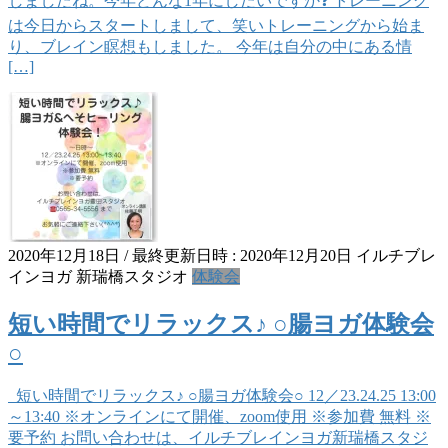
しましたね。今年どんな1年にしたいですか❓ トレーニング
は今日からスタートしまして、笑いトレーニングから始ま
り、ブレイン瞑想もしました。 今年は自分の中にある情
[…]
2020年12月18日
/ 最終更新日時 :
2020年12月20日
イルチブレ
インヨガ 新瑞橋スタジオ
体験会
短い時間でリラックス♪ ○腸ヨガ体験会
○
短い時間でリラックス♪ ○腸ヨガ体験会○ 12／23.24.25 13:00
～13:40 ※オンラインにて開催、zoom使用 ※参加費 無料 ※
要予約 お問い合わせは、イルチブレインヨガ新瑞橋スタジ