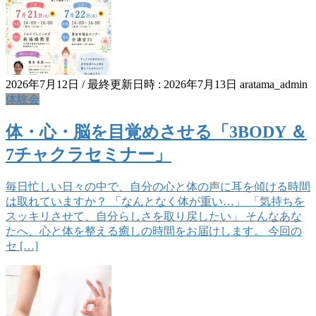
2026年7月12日
/ 最終更新日時 :
2026年7月13日
aratama_admin
体験会
体・心・脳を目覚めさせる「3BODY ＆
7チャクラセミナー」
毎日忙しい日々の中で、自分の心と体の声に耳を傾ける時間
は取れていますか？ 「なんとなく体が重い…」 「気持ちを
スッキリさせて、自分らしさを取り戻したい」 そんなあな
たへ、心と体を整える癒しの時間をお届けします。 今回の
セ […]