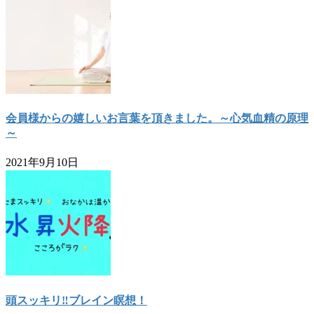
会員様からの嬉しいお言葉を頂きました。～心気血精の原理
～
2021年9月10日
頭スッキリ‼ブレイン瞑想！