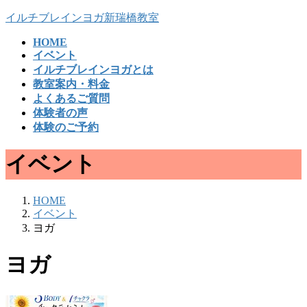
コ
ナ
イルチブレインヨガ新瑞橋教室
ン
ビ
HOME
テ
ゲ
イベント
ン
ー
イルチブレインヨガとは
ツ
シ
教室案内・料金
へ
ョ
よくあるご質問
ス
ン
体験者の声
キ
に
体験のご予約
ッ
移
プ
動
イベント
HOME
イベント
ヨガ
ヨガ