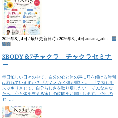
2026年8月4日
/ 最終更新日時 :
2026年8月4日
aratama_admin
体
験会
3BODY＆7チャクラ チャクラセミナ
ー
毎日忙しい日々の中で、自分の心と体の声に耳を傾ける時間
は取れていますか？ 「なんとなく体が重い…」 「気持ちを
スッキリさせて、自分らしさを取り戻したい」 そんなあな
たへ、心と体を整える癒しの時間をお届けします。 今回の
セ […]