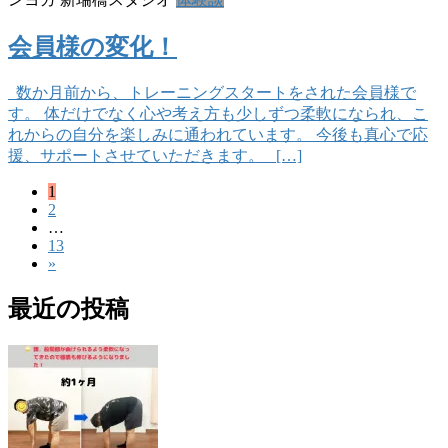
会員様の変化！
数か月前から、トレーニングスタートをされた会員様で
す。 体だけでなく心や考え方も少しずつ柔軟になられ、こ
れからの自分を楽しみに通われています。 今後も真心で応
援、サポートさせていただきます。 […]
固
1
投
固
2
定
稿
…
定
ペ
固
13
ペ
ー
の
»
定
ー
ジ
ペ
ペ
ジ
最近の投稿
ー
ー
ジ
ジ
送
り