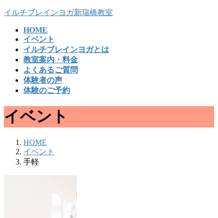
コ
ナ
イルチブレインヨガ新瑞橋教室
ン
ビ
HOME
テ
ゲ
イベント
ン
ー
イルチブレインヨガとは
ツ
シ
教室案内・料金
へ
ョ
よくあるご質問
ス
ン
体験者の声
キ
に
体験のご予約
ッ
移
プ
動
イベント
HOME
イベント
手軽