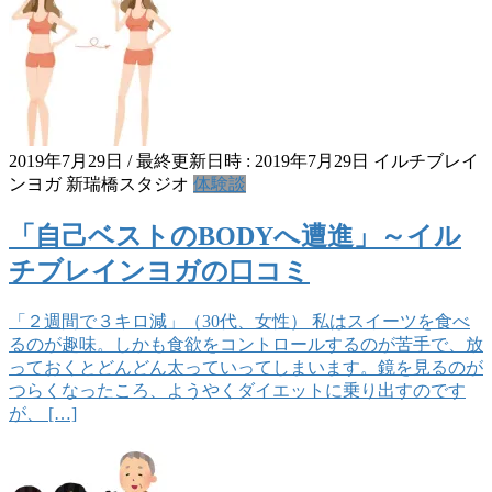
2019年7月29日
/ 最終更新日時 :
2019年7月29日
イルチブレイ
ンヨガ 新瑞橋スタジオ
体験談
「自己ベストのBODYへ遭進」～イル
チブレインヨガの口コミ
「２週間で３キロ減」（30代、女性） 私はスイーツを食べ
るのが趣味。しかも食欲をコントロールするのが苦手で、放
っておくとどんどん太っていってしまいます。鏡を見るのが
つらくなったころ、ようやくダイエットに乗り出すのです
が、 […]