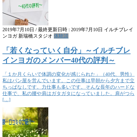
2019年7月10日
/ 最終更新日時 :
2019年7月10日
イルチブレイ
ンヨガ 新瑞橋スタジオ
体験談
「若くなっていく自分」～イルチブレ
インヨガのメンバー40代の評判～
「１か月くらいで体調の変化が感じられた」（40代、男性）
私はパン屋を営んでいます。この仕事は早朝から夕方まで立
ちっぱなしです。力仕事も多いです。そんな長年のハードな
仕事で、私の腰や肩はガタガタになっていました。肩がつら
[…]