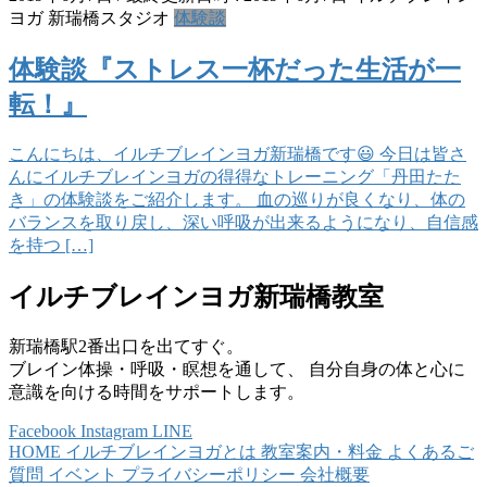
ヨガ 新瑞橋スタジオ
体験談
体験談『ストレス一杯だった生活が一
転！』
こんにちは、イルチブレインヨガ新瑞橋です😃 今日は皆さ
んにイルチブレインヨガの得得なトレーニング「丹田たた
き」の体験談をご紹介します。 血の巡りが良くなり、体の
バランスを取り戻し、深い呼吸が出来るようになり、自信感
を持つ […]
イルチブレインヨガ新瑞橋教室
新瑞橋駅2番出口を出てすぐ。
ブレイン体操・呼吸・瞑想を通して、 自分自身の体と心に
意識を向ける時間をサポートします。
Facebook
Instagram
LINE
HOME
イルチブレインヨガとは
教室案内・料金
よくあるご
質問
イベント
プライバシーポリシー
会社概要