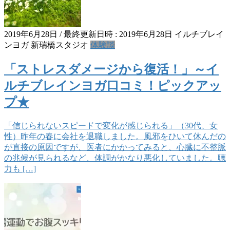
2019年6月28日
/ 最終更新日時 :
2019年6月28日
イルチブレイ
ンヨガ 新瑞橋スタジオ
体験談
「ストレスダメージから復活！」～イ
ルチブレインヨガ口コミ！ピックアッ
プ★
「信じられないスピードで変化が感じられる」（30代、女
性）昨年の春に会社を退職しました。風邪をひいて休んだの
が直接の原因ですが、医者にかかってみると、心臓に不整脈
の兆候が見られるなど、体調がかなり悪化していました。聴
力も […]