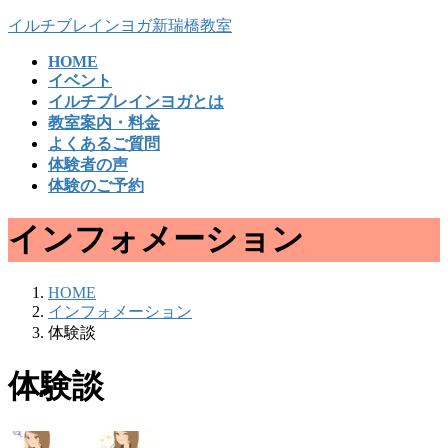
コ
ナ
イルチブレインヨガ新瑞橋教室
ン
ビ
HOME
テ
ゲ
イベント
ン
ー
イルチブレインヨガとは
ツ
シ
教室案内・料金
へ
ョ
よくあるご質問
ス
ン
体験者の声
キ
に
体験のご予約
ッ
移
プ
動
インフォメーション
HOME
インフォメーション
体験談
体験談