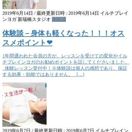
2019年6月14日
/ 最終更新日時 :
2019年6月14日
イルチブレイ
ンヨガ 新瑞橋スタジオ
体験談
体験談－身体も軽くなった！！！オス
スメポイント❤
1年間通われた会員の方が、レッスンを受けての変化やイル
チブレインヨガのお勧めポイントを話してくださいました。
体験レッスン受付中！※体験談は個人の感想であり、保証
する効果・効能ではありません。 […]
2019年6月7日
/ 最終更新日時 :
2019年6月7日
イルチブレイン