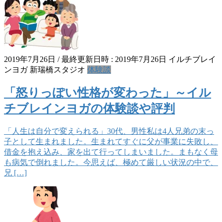
2019年7月26日
/ 最終更新日時 :
2019年7月26日
イルチブレイ
ンヨガ 新瑞橋スタジオ
体験談
「怒りっぽい性格が変わった」～イル
チブレインヨガの体験談や評判
「人生は自分で変えられる」30代、男性私は4人兄弟の末っ
子として生まれました。生まれてすぐに父が事業に失敗し、
借金を抱え込み、家を出て行ってしまいました。まもなく母
も病気で倒れました。今思えば、極めて厳しい状況の中で、
兄 […]