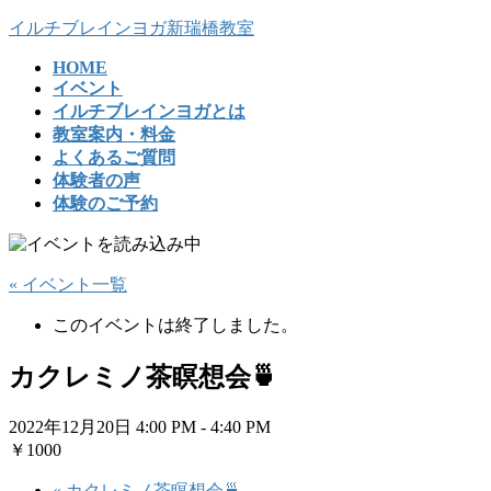
コ
ナ
イルチブレインヨガ新瑞橋教室
ン
ビ
HOME
テ
ゲ
イベント
ン
ー
イルチブレインヨガとは
ツ
シ
教室案内・料金
へ
ョ
よくあるご質問
ス
ン
体験者の声
キ
に
体験のご予約
ッ
移
プ
動
« イベント一覧
このイベントは終了しました。
カクレミノ茶瞑想会🍵
2022年12月20日 4:00 PM
-
4:40 PM
￥1000
«
カクレミノ茶瞑想会🍵