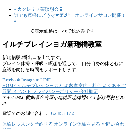
«
カクレミノ茶瞑想会🍵
誰でも気軽にどうぞ❤第2弾！オンラインサロン開催！
»
※表示価格はすべて税込みです。
イルチブレインヨガ新瑞橋教室
新瑞橋駅2番出口を出てすぐ。
ブレイン体操・呼吸・瞑想を通して、 自分自身の体と心に
意識を向ける時間をサポートします。
Facebook
Instagram
LINE
HOME
イルチブレインヨガとは
教室案内・料金
よくあるご
質問
イベント
プライバシーポリシー
会社概要
〒467-0806
愛知県名古屋市瑞穂区瑞穂通8-7-3
新瑞野村ビル
3F
電話でのお問い合わせ
052-853-1755
体験レッスンを予約する
オンライン体験を見る
お問い合わ