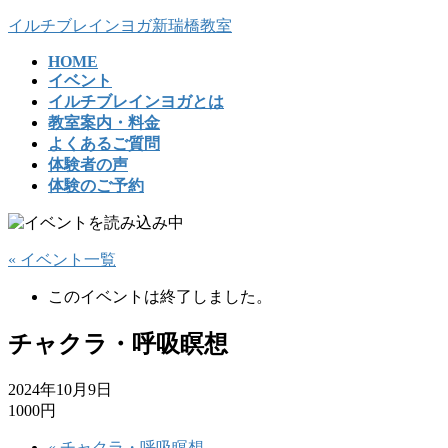
コ
ナ
イルチブレインヨガ新瑞橋教室
ン
ビ
HOME
テ
ゲ
イベント
ン
ー
イルチブレインヨガとは
ツ
シ
教室案内・料金
へ
ョ
よくあるご質問
ス
ン
体験者の声
キ
に
体験のご予約
ッ
移
プ
動
« イベント一覧
このイベントは終了しました。
チャクラ・呼吸瞑想
2024年10月9日
1000円
«
チャクラ・呼吸瞑想